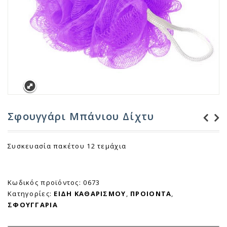
Σφουγγάρι Μπάνιου Δίχτυ
Γάντια Νιτρυλίου
Σφουγγάρι Μπάνιου
Συσκευασία πακέτου 12 τεμάχια
Μαύρα 100 τεμάχια
Νο 213 Οβάλ
Κωδικός προϊόντος:
0673
Κατηγορίες:
ΕΙΔΗ ΚΑΘΑΡΙΣΜΟΥ
,
ΠΡΟΙΟΝΤΑ
,
ΣΦΟΥΓΓΑΡΙΑ