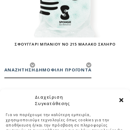
ΣΦΟΥΓΓΆΡΙ ΜΠΆΝΙΟΥ ΝΟ 215 ΜΑΛΑΚΌ ΣΚΛΗΡΌ
ΑΝΑΖΉΤΗΣΗ
ΔΗΜΟΦΙΛΗ ΠΡΟΪΟΝΤΑ
Διαχείριση
Συγκατάθεσης
Για να παρέχουμε την καλύτερη εμπειρία,
ΜΕΛΚΑ
χρησιμοποιούμε τεχνολογίες όπως cookies για την
αποθήκευση ή/και την πρόσβαση σε πληροφορίες