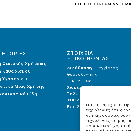
ΣΠΌΓΓΟΣ ΠΙΆΤΩΝ ΑΝΤΙΒΑ
ΣΤΟΙΧΕΙΑ
ΤΗΓΟΡΙΕΣ
ΕΠΙΚΟΙΝΩΝΙΑΣ
η Οικιακής Χρήσεως
Διεύθυνση
: Αγχίαλος –
η Καθαρισμού
Θεσσαλονίκης
η Υγραερίου
Τ.Κ.
: 57 008
στικά Μιας Χρήσης
Χώρα
: Ελλάδα
Τηλ.
:
2310 710020
,
710021
,
λησιαστικά Είδη
710023
Για να παρέχουμε την
Fax
: 2310 710 023
τεχνολογίες όπως coo
σε πληροφορίες συσκε
τεχνολογίες θα μας ε
προσωπικού χαρακτή