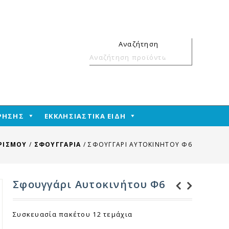
Αναζήτηση
Αναζήτηση
για:
ΧΡΗΣΗΣ
ΕΚΚΛΗΣΙΑΣΤΙΚΑ ΕΙΔΗ
ΡΙΣΜΟΥ
/
ΣΦΟΥΓΓΑΡΙΑ
/
ΣΦΟΥΓΓΆΡΙ ΑΥΤΟΚΙΝΉΤΟΥ Φ6
Σφουγγάρι Αυτοκινήτου Φ6
Γάντια Νιτρυλίου
Σφουγγάρι Μπάνιου
Συσκευασία πακέτου 12 τεμάχια
Μαύρα 100 τεμάχια
Νο 213 Οβάλ