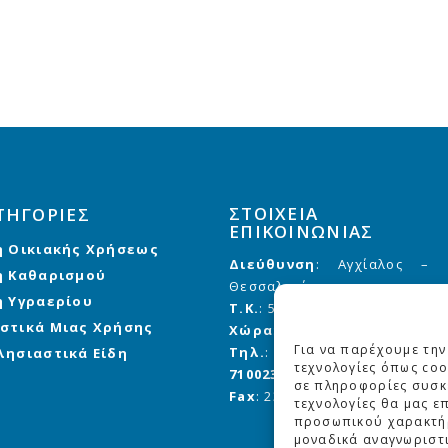
ΣΤΟΙΧΕΙΑ
ΤΗΓΟΡΙΕΣ
ΕΠΙΚΟΙΝΩΝΙΑΣ
η Οικιακής Χρήσεως
Διεύθυνση
: Αγχίαλος –
η Καθαρισμού
Θεσσαλονίκης
η Υγραερίου
Τ.Κ.
: 57 008
στικά Μιας Χρήσης
Χώρα
: Ελλάδα
Για να παρέχουμε την
Τηλ.
:
2310 710020
,
710021
,
λησιαστικά Είδη
τεχνολογίες όπως coo
710023
σε πληροφορίες συσκε
Fax
: 2310 710 023
τεχνολογίες θα μας ε
προσωπικού χαρακτή
μοναδικά αναγνωριστι