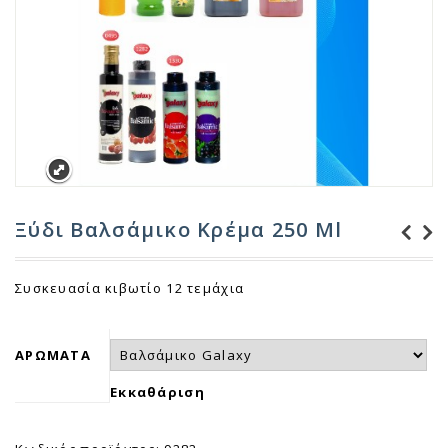
Ξύδι Βαλσάμικο Κρέμα 250 Ml
Λεμονάκι
Ξύδι Vino
Συσκευασία κιβωτίο 12 τεμάχια
Επαγγελματικής
αναπλήρωμα 400 ml
Χρήσης 4 λίτρα
ΑΡΩΜΑΤΑ
Εκκαθάριση