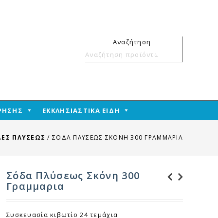
Αναζήτηση
Αναζήτηση
για:
ΧΡΗΣΗΣ
ΕΚΚΛΗΣΙΑΣΤΙΚΑ ΕΙΔΗ
ΔΕΣ ΠΛΥΣΕΩΣ
/
ΣΌΔΑ ΠΛΎΣΕΩΣ ΣΚΌΝΗ 300 ΓΡΑΜΜΑΡΙΑ
Σόδα Πλύσεως Σκόνη 300
Γραμμαρια
Αλκοολούχο λοσιόν
Λεμονάκι Γυάλινο
93 βαθμών 400 ml
250 ml Juice
Συσκευασία κιβωτίο 24 τεμάχια