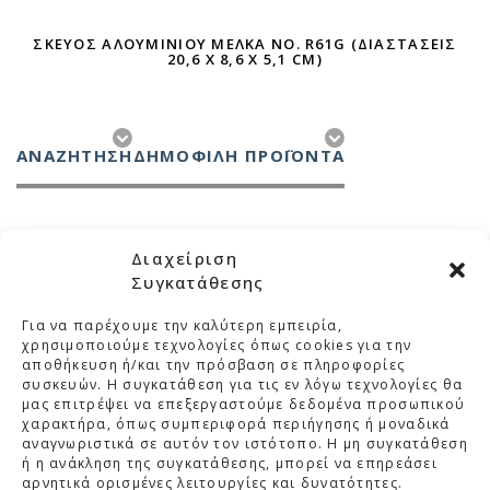
ΣΚΕΎΟΣ ΑΛΟΥΜΙΝΊΟΥ ΜΕΛΚΑ ΝΟ. R61G (ΔΙΑΣΤΆΣΕΙΣ
20,6 X 8,6 X 5,1 CM)
ΑΝΑΖΉΤΗΣΗ
ΔΗΜΟΦΙΛΗ ΠΡΟΪΟΝΤΑ
Διαχείριση
Συγκατάθεσης
Για να παρέχουμε την καλύτερη εμπειρία,
ΜΕΛΚΑ
χρησιμοποιούμε τεχνολογίες όπως cookies για την
αποθήκευση ή/και την πρόσβαση σε πληροφορίες
συσκευών. Η συγκατάθεση για τις εν λόγω τεχνολογίες θα
ΚΑΤΗΓΟΡΙΕΣ
μας επιτρέψει να επεξεργαστούμε δεδομένα προσωπικού
χαρακτήρα, όπως συμπεριφορά περιήγησης ή μοναδικά
ΣΤΟΙΧΕΙΑ ΕΠΙΚΟΙΝΩΝΙΑΣ
αναγνωριστικά σε αυτόν τον ιστότοπο. Η μη συγκατάθεση
ή η ανάκληση της συγκατάθεσης, μπορεί να επηρεάσει
ΒΡΕΙΤΕ ΜΑΣ ΣΤΟ ΧΑΡΤΗ
αρνητικά ορισμένες λειτουργίες και δυνατότητες.