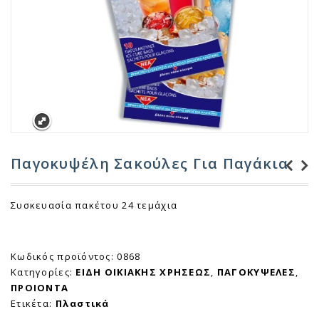
Παγοκυψέλη Σακούλες Για Παγάκια
Καλαμάκια
Συσκευασία πακέτου 24 τεμάχια
Βιοδιασπώμενα
Σπαστό ανά ένα 40
τεμάχια
Κωδικός προϊόντος:
0868
Κατηγορίες:
ΕΙΔΗ ΟΙΚΙΑΚΗΣ ΧΡΗΣΕΩΣ
,
ΠΑΓΟΚΥΨΕΛΕΣ
,
ΠΡΟΙΟΝΤΑ
Ετικέτα:
Πλαστικά