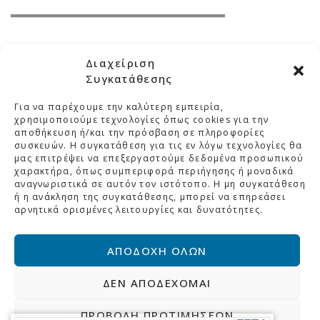
Διαχείριση
Συγκατάθεσης
Για να παρέχουμε την καλύτερη εμπειρία,
ΜΕΛΚΑ
χρησιμοποιούμε τεχνολογίες όπως cookies για την
αποθήκευση ή/και την πρόσβαση σε πληροφορίες
συσκευών. Η συγκατάθεση για τις εν λόγω τεχνολογίες θα
ΚΑΤΗΓΟΡΙΕΣ
μας επιτρέψει να επεξεργαστούμε δεδομένα προσωπικού
χαρακτήρα, όπως συμπεριφορά περιήγησης ή μοναδικά
ΣΤΟΙΧΕΙΑ ΕΠΙΚΟΙΝΩΝΙΑΣ
αναγνωριστικά σε αυτόν τον ιστότοπο. Η μη συγκατάθεση
ή η ανάκληση της συγκατάθεσης, μπορεί να επηρεάσει
ΒΡΕΙΤΕ ΜΑΣ ΣΤΟ ΧΑΡΤΗ
αρνητικά ορισμένες λειτουργίες και δυνατότητες.
ΑΠΟΔΟΧΉ ΌΛΩΝ
Αρχική
Η Εταιρεία
ΔΕΝ ΑΠΟΔΈΧΟΜΑΙ
Πολιτική Προστασίας Δεδομένων
Επικοινωνία
ΠΡΟΒΟΛΉ ΠΡΟΤΙΜΉΣΕΩΝ
© 2026