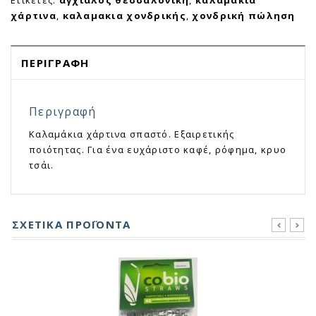
Ετικέτες:
αγχίαλος θεσσαλονίκη
,
καλαμάκια
χάρτινα
,
καλαμακια χονδρικής
,
χονδρική πώληση
ΠΕΡΙΓΡΑΦΉ
Περιγραφή
Καλαμάκια χάρτινα σπαστό. Εξαιρετικής
ποιότητας. Για ένα ευχάριστο καφέ, ρόφημα, κρυο
τσάι.
ΣΧΕΤΙΚΆ ΠΡΟΪΌΝΤΑ
prev
next