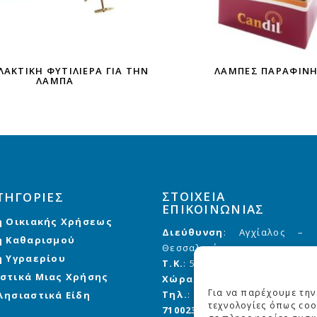
ΑΚΤΙΚΉ ΦΥΤΙΛΙΈΡΑ ΓΙΑ ΤΗΝ
ΛΆΜΠΕΣ ΠΑΡΑΦΊΝ
ΛΆΜΠΑ
ΣΤΟΙΧΕΙΑ
ΤΗΓΟΡΙΕΣ
ΕΠΙΚΟΙΝΩΝΙΑΣ
η Οικιακής Χρήσεως
Διεύθυνση
: Αγχίαλος –
η Καθαρισμού
Θεσσαλονίκης
η Υγραερίου
Τ.Κ.
: 57 008
στικά Μιας Χρήσης
Χώρα
: Ελλάδα
Για να παρέχουμε την
Τηλ.
:
2310 710020
,
710021
,
λησιαστικά Είδη
τεχνολογίες όπως coo
710023