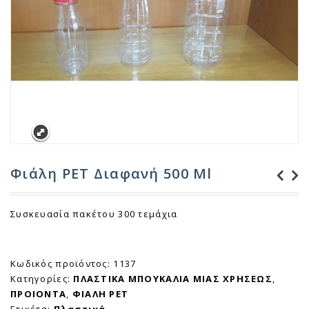
Φιάλη PET Διαφανή 500 Ml
Υπερλευκαντικό
Αποκαπνιστικοί
Συσκευασία πακέτου 300 τεμάχια
ΜΕΛΚΑ 3+1 Δώρο
Κύβοι για ΤΖΑΚΙΑ
Κωδικός προϊόντος:
1137
Κατηγορίες:
ΠΛΑΣΤΙΚΑ ΜΠΟΥΚΑΛΙΑ ΜΙΑΣ ΧΡΗΣΕΩΣ
,
ΠΡΟΙΟΝΤΑ
,
ΦΙΑΛΗ PET