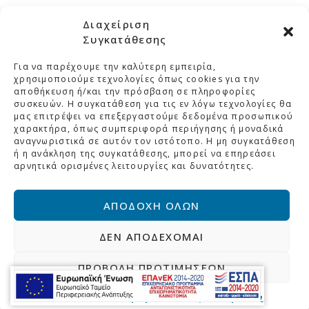
Διαχείριση
Συγκατάθεσης
Για να παρέχουμε την καλύτερη εμπειρία,
ΜΕΛΚΑ
χρησιμοποιούμε τεχνολογίες όπως cookies για την
αποθήκευση ή/και την πρόσβαση σε πληροφορίες
συσκευών. Η συγκατάθεση για τις εν λόγω τεχνολογίες θα
ΚΑΤΗΓΟΡΙΕΣ
μας επιτρέψει να επεξεργαστούμε δεδομένα προσωπικού
χαρακτήρα, όπως συμπεριφορά περιήγησης ή μοναδικά
ΣΤΟΙΧΕΙΑ ΕΠΙΚΟΙΝΩΝΙΑΣ
αναγνωριστικά σε αυτόν τον ιστότοπο. Η μη συγκατάθεση
ή η ανάκληση της συγκατάθεσης, μπορεί να επηρεάσει
ΒΡΕΙΤΕ ΜΑΣ ΣΤΟ ΧΑΡΤΗ
αρνητικά ορισμένες λειτουργίες και δυνατότητες.
ΑΠΟΔΟΧΉ ΌΛΩΝ
Αρχική
Η Εταιρεία
ΔΕΝ ΑΠΟΔΈΧΟΜΑΙ
Πολιτική Προστασίας Δεδομένων
Επικοινωνία
ΠΡΟΒΟΛΉ ΠΡΟΤΙΜΉΣΕΩΝ
© 2026
Cookies
Πολιτική Προστασίας Δεδομένων