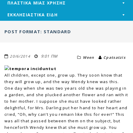
ΠΛΑΣΤΙΚΑ ΜΙΑΣ ΧΡΗΣΗΣ
ΕΚΚΛΗΣΙΑΣΤΙΚΑ ΕΙΔΗ
POST FORMAT: STANDARD
9:01 ΠΜ
20/6/2014
Ween
Cpatsatzis
All children, except one, grow up. They soon know that
they will grow up, and the way Wendy knew was this.
One day when she was two years old she was playing in
a garden, and she plucked another flower and ran with it
to her mother. I suppose she must have looked rather
delightful, for Mrs. Darling put her hand to her heart and
cried, “Oh, why can’t you remain like this for ever!” This
was all that passed between them on the subject, but
henceforth Wendy knew that she must grow up. You