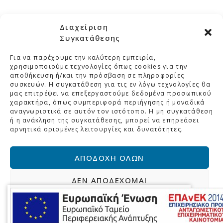
Διαχείριση
Συγκατάθεσης
Για να παρέχουμε την καλύτερη εμπειρία,
ΜΕΛΚΑ
χρησιμοποιούμε τεχνολογίες όπως cookies για την
αποθήκευση ή/και την πρόσβαση σε πληροφορίες
συσκευών. Η συγκατάθεση για τις εν λόγω τεχνολογίες θα
ΚΑΤΗΓΟΡΙΕΣ
μας επιτρέψει να επεξεργαστούμε δεδομένα προσωπικού
χαρακτήρα, όπως συμπεριφορά περιήγησης ή μοναδικά
ΣΤΟΙΧΕΙΑ ΕΠΙΚΟΙΝΩΝΙΑΣ
αναγνωριστικά σε αυτόν τον ιστότοπο. Η μη συγκατάθεση
ή η ανάκληση της συγκατάθεσης, μπορεί να επηρεάσει
ΒΡΕΙΤΕ ΜΑΣ ΣΤΟ ΧΑΡΤΗ
αρνητικά ορισμένες λειτουργίες και δυνατότητες.
ΑΠΟΔΟΧΉ ΌΛΩΝ
Αρχική
Η Εταιρεία
ΔΕΝ ΑΠΟΔΈΧΟΜΑΙ
Πολιτική Προστασίας Δεδομένων
Επικοινωνία
ΠΡΟΒΟΛΉ ΠΡΟΤΙΜΉΣΕΩΝ
© 2026