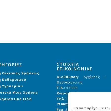
ΣΤΟΙΧΕΙΑ
ΤΗΓΟΡΙΕΣ
ΕΠΙΚΟΙΝΩΝΙΑΣ
η Οικιακής Χρήσεως
Διεύθυνση
: Αγχίαλος –
η Καθαρισμού
Θεσσαλονίκης
η Υγραερίου
Τ.Κ.
: 57 008
στικά Μιας Χρήσης
Χώρα
: Ελλάδα
Τηλ.
:
2310 710020
,
710021
,
λησιαστικά Είδη
710023
Για να παρέχουμε την
Fax
: 2310 710 023