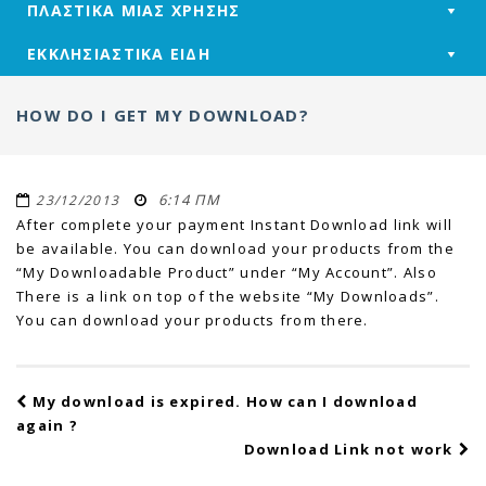
ΠΛΑΣΤΙΚΑ ΜΙΑΣ ΧΡΗΣΗΣ
ΕΚΚΛΗΣΙΑΣΤΙΚΑ ΕΙΔΗ
HOW DO I GET MY DOWNLOAD?
6:14 ΠΜ
23/12/2013
After complete your payment Instant Download link will
be available. You can download your products from the
“My Downloadable Product” under “My Account”. Also
There is a link on top of the website “My Downloads”.
You can download your products from there.
Post
My download is expired. How can I download
navigation
again ?
Download Link not work